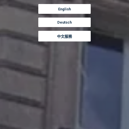
English
Deutsch
中文服務